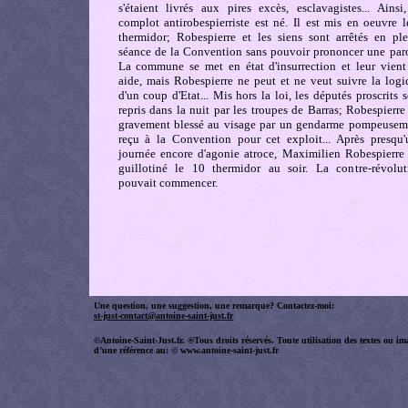
s'étaient livrés aux pires excès, esclavagistes... Ainsi,
complot antirobespierriste est né. Il est mis en oeuvre l
thermidor; Robespierre et les siens sont arrêtés en ple
séance de la Convention sans pouvoir prononcer une paro
La commune se met en état d'insurrection et leur vient
aide, mais Robespierre ne peut et ne veut suivre la logi
d'un coup d'Etat... Mis hors la loi, les députés proscrits 
repris dans la nuit par les troupes de Barras; Robespierre
gravement blessé au visage par un gendarme pompeusem
reçu à la Convention pour cet exploit... Après presqu'
journée encore d'agonie atroce, Maximilien Robespierre 
guillotiné le 10 thermidor au soir. La contre-révolut
pouvait commencer.
Une question, une suggestion, une remarque? Contactez-moi:
st-just-contact@antoine-saint-just.fr
©Antoine-Saint-Just.fr. ®Tous droits réservés. Toute utilisation des textes ou ima
d’une référence au: © www.antoine-saint-just.fr