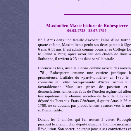
Maximilien Marie Isidore de Robespierre
06.05.1758 - 28.07.1794
Né à Arras dans une famille d'avocat, l'aîné d'une fratri
quatre enfants, Maximilien a perdu ses deux parents à l'âg
6 ans. A 11 ans, il est admis comme boursier au Collège L
le Grand à Paris; après avoir fait des études de droit à
Sorbonne, il revient à 23 ans dans sa ville natale.
Licencié ès lois, installé à Arras comme avocat dès novem
1781, Robespierre entame une carrière juridique b
prometteuse. L'affaire du «par-à-tonnèrre» en 1785 le f
connaître et l'élite bien-pensante d'Arras l'accueille t
favorablement. Mais ses prises de position et 
dénonciations fermes des abus de l'Ancien régime lui aliè
très rapidement la «bonne société» de la ville. Elu co
député du Tiers aux Etats-Généraux, il quitte Arras le 26 a
1789, ne se doutant pas probablement avancer vers la mort
et l'immortalité.
Durant les 5 années qui lui restent à vivre, Robespie
parcourt le chemin d'un député obscur à l'homme incarnant
Révolution. Son secret: ne trahir jamais ses convictions e