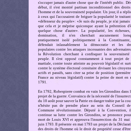
s'occuper jamais d'autre chose que de l'intérêt public. Dè
début, il s'est montré partisan inconditionnel des droits
l'homme et de la souveraineté populaire. Un jour, il a répl
à ceux qui l'accusaient de briguer la popularité le traitan
«défenseur du peuple»: «Je suis du peuple, je n'ai jamais
que cela et je méprise quiconque ayant la prétention d'ê
quelque chose d'autre». La popularité, les richesses,
domination, il n'en cherchait aucunement lorsq
pratiquement isolé politiquement à la Constituante,
défendait inlassablement la démocratie et les dro
populaires contre les attaques incessantes des adversaire
la Révolution cherchant à confisquer la souveraineté
peuple. Il s'est opposé constamment à tout projet de 
martiale, contre toute atteinte au pouvoir législatif et sur
contre le système électoral censitaire divisant les citoyen
actifs et passifs, sans citer sa prise de position (premièr
France au niveau législatif) contre la peine de mort en 
1791.
En 1792, Robespierre combat en vain les Girondins dans l
projet de la guerre. Convaincu de la nécessité de l'insurrec
du 10 août pour sauver la Patrie en danger trahie par la cour
n'hésite pas de prendre place au sein du Conseil de
Commune révolutionnaire. Député à la Convention, i
continue sa lutte contre les Girondins, se prononce pour
mort de Louis XVI et approuva l'insurrection du 31 mai 
juin 1793. Il présente en mai 1793 un projet de la Déclara
des droits de l'homme où le droit de propriété cesse d'êtr