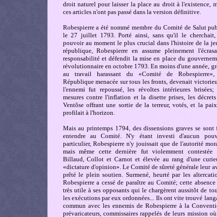
droit naturel pour laisser la place au droit à l'existence, 
ces articles n'ont pas passé dans la version définitive.
Robespierre a été nommé membre du Comité de Salut pub
le 27 juillet 1793. Porté ainsi, sans qu'il le cherchait,
pouvoir au moment le plus crucial dans l'histoire de la j
république, Robespierre en assume pleinement l'écrasa
responsabilité et défendit la mise en place du gouvernem
révolutionnaire en octobre 1793. En moins d'une année, gr
au travail harassant du «Comité de Robespierre»,
République menacée sur tous les fronts, devenait victorie
l'ennemi fut repoussé, les révoltes intérieures brisées; 
mesures contre l'inflation et la disette prises, les décret
Ventôse offrant une sortie de la terreur, votés, et la pai
profilait à l'horizon.
Mais au printemps 1794, des dissensions graves se sont f
entendre au Comité. N'y étant investi d'aucun pouv
particulier, Robespierre n'y jouissait que de l'autorité mor
mais même cette dernière fut violemment contestée 
Billaud, Collot et Carnot et élevée au rang d'une curie
«dictature d'opinion». Le Comité de sûreté générale leur a
prêté le plein soutien. Surmené, heurté par les altercati
Robespierre a cessé de paraître au Comité; cette absence 
très utile à ses opposants qui le chargèrent aussitôt de to
les exécutions par eux ordonnées... Ils ont vite trouvé lan
commun avec les ennemis de Robespierre à la Conventi
prévaricateurs, commissaires rappelés de leurs mission où