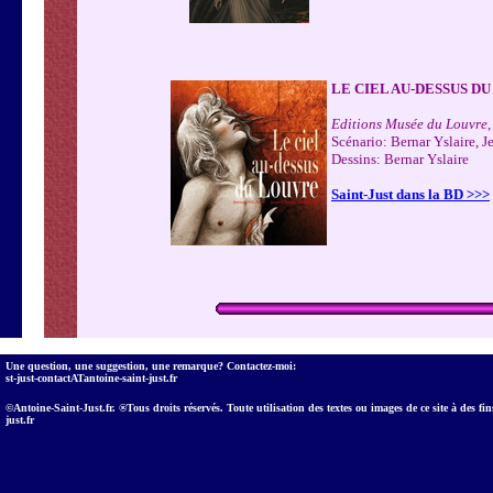
LE CIEL AU-DESSUS D
Editions Musée du Louvre,
Scénario: Bernar Yslaire, J
Dessins: Bernar Yslaire
Saint-Just dans la BD >>>
Une question, une suggestion, une remarque? Contactez-moi:
st-just-contactATantoine-saint-just.fr
©Antoine-Saint-Just.fr. ®Tous droits réservés. Toute utilisation des textes ou images de ce site à des fi
just.fr