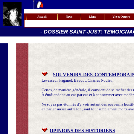
Accueil
News
Liens
Vie et Oeuvre
- DOSSIER SAINT-JUST: TEMOIGNA
SOUVENIRS DES CONTEMPORAI
Levasseur, Paganel, Baudot, Charles Nodier...
Certes, de manière générale, il convient de se méfier des 
À étudier donc au cas par cas et à consommer avec modér
Ne soyez pas étonnés d'y voir autant des souvenirs hostil
en parler sur un autre ton, sont tout simplement morts avec
OPINIONS DES HISTORIENS