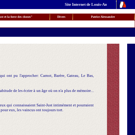
Site Internet de Louis-Antoine Saint-Just 
st et la force des choses"
Divers
Patrice Alexsandre
 qui ont pu l'approcher: Carnot, Barère, Gateau, Le Bas,
abitude de les écrire à un âge où on n'a plus de mémoire...
ceux qui connaissaient Saint-Just intimément et pourraient
 pour eux, les vaincus ont toujours tort.