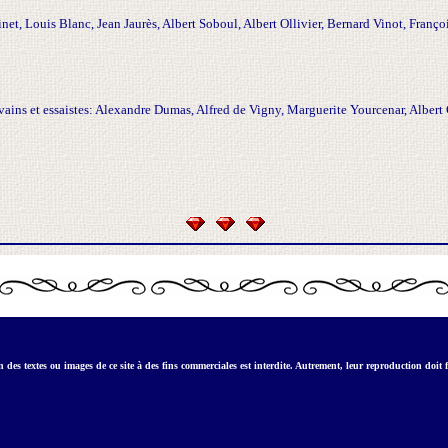
inet, Louis Blanc, Jean Jaurès, Albert Soboul, Albert Ollivier, Bernard Vinot, Franço
ivains et essaistes: Alexandre Dumas, Alfred de Vigny, Marguerite Yourcenar, Alber
 des textes ou images de ce site à des fins commerciales est interdite. Autrement, leur reproduction doit f